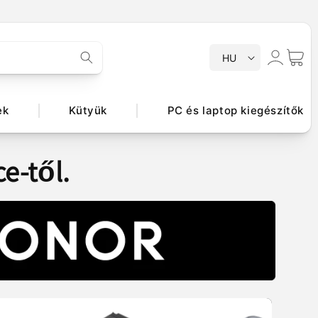
N
Bejelentkezés
Kosár
HU
y
e
l
ek
Kütyük
PC és laptop kiegészítők
v
e-től.