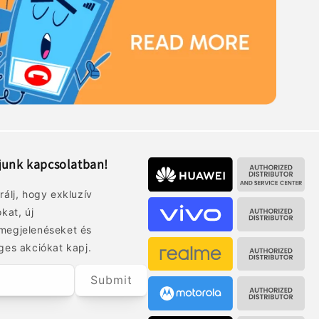
junk kapcsolatban!
rálj, hogy exkluzív
okat, új
megjelenéseket és
ges akciókat kapj.
Submit