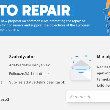
Szabályzatok
Marad
Adatvédelmi irányelvek
Regiszt
ajánlat
Felhasználási feltételek
termék
at
Süti- és adatvédelmi beállítások
különle
E-mail-cím
déstől