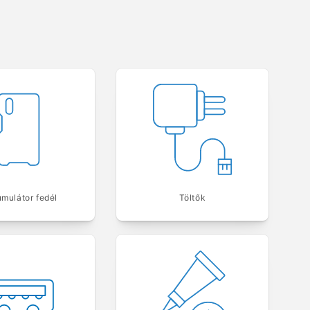
mulátor fedél
Töltők